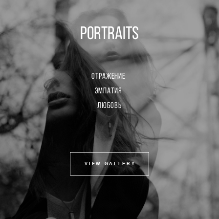
PORTRAITS
отражение
эмпатия
любовь
VIEW GALLERY